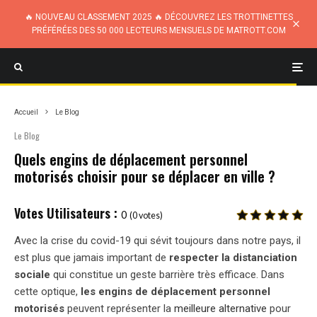
🔥 NOUVEAU CLASSEMENT 2025 🔥 DÉCOUVREZ LES TROTTINETTES
PRÉFÉRÉES DES 50 000 LECTEURS MENSUELS DE MATROTT.COM
Accueil
Le Blog
Le Blog
Quels engins de déplacement personnel
motorisés choisir pour se déplacer en ville ?
0
(
0
votes)
Avec la crise du covid-19 qui sévit toujours dans notre pays, il
est plus que jamais important de
respecter la distanciation
sociale
qui constitue un geste barrière très efficace. Dans
cette optique,
les engins de déplacement personnel
motorisés
peuvent représenter la
meilleure alternative
pour