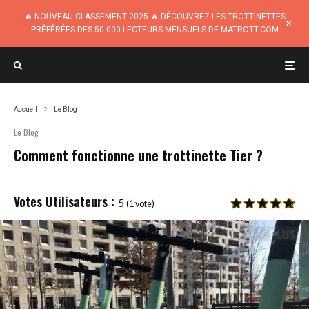
🔥 NOUVEAU CLASSEMENT 2025 🔥 DÉCOUVREZ LES TROTTINETTES
PRÉFÉRÉES DES 50 000 LECTEURS MENSUELS DE MATROTT.COM
Accueil
Le Blog
Le Blog
Comment fonctionne une trottinette Tier ?
5
(
1
vote)