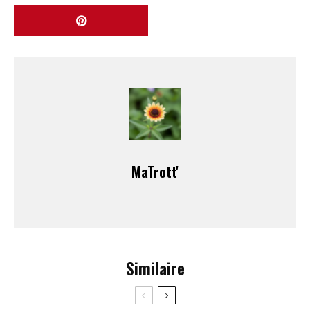
MaTrott'
Similaire