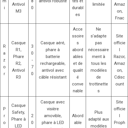
m
8
antivol robuste
tes et
Antivol
limitée
Amaz
i
0
durabl
M3
on,
es
Fnac
Acce
Ne
ssoire
s’adapte
Site
Casque
Casque aéré,
s
pas
officie
R
3
R1,
phare à
abord
nécessaire
l
a
0
Phare
batterie
ables
ment à
Razor,
z
-
R2,
rechargeable,
et de
tous les
Amaz
o
7
Antivol
antivol avec
qualit
modèles
on,
r
0
R3
câble résistant
é
de
Cdisc
conve
trottinette
ount
nable
s
Casque avec
Site
Casque
P
visière
officie
Safety,
Plus
r
2
amovible,
Abord
l
Phare à
adapté aux
o
0
phare à LED
able
Proph
LED
modèles