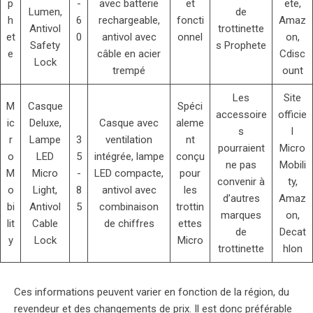
p
-
avec batterie
et
ete,
Lumen,
de
h
6
rechargeable,
foncti
Amaz
Antivol
trottinette
et
0
antivol avec
onnel
on,
Safety
s Prophete
e
câble en acier
Cdisc
Lock
trempé
ount
Les
Site
M
Casque
Spéci
accessoire
officie
ic
Deluxe,
Casque avec
aleme
s
l
r
Lampe
3
ventilation
nt
pourraient
Micro
o
LED
5
intégrée, lampe
conçu
ne pas
Mobili
M
Micro
-
LED compacte,
pour
convenir à
ty,
o
Light,
8
antivol avec
les
d’autres
Amaz
bi
Antivol
5
combinaison
trottin
marques
on,
lit
Cable
de chiffres
ettes
de
Decat
y
Lock
Micro
trottinette
hlon
Ces informations peuvent varier en fonction de la région, du
revendeur et des changements de prix. Il est donc préférable