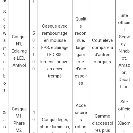
e
)
S
Site
e
Qualit
officie
g
Casque avec
é
l
w
5
rembourrage
recon
Casque
Segw
a
0
en mousse
nue,
Coût élevé
N1,
ay-
y-
-
EPS, éclairage
large
comparé à
Éclairag
Nineb
Ni
1
LED 800
gam
d’autres
e LED,
ot,
n
0
lumens, antivol
me
marques
Antivol
Amaz
e
0
en acier
d’acc
on,
b
trempé
essoir
Decat
o
es
hlon
t
Site
Acce
Casque
officie
Xi
4
ssoire
M1,
Gamme
l
a
0
Casque léger,
s
Phare
d’accessoi
Xiaom
o
-
phare lumineux,
robus
M2,
res plus
i,